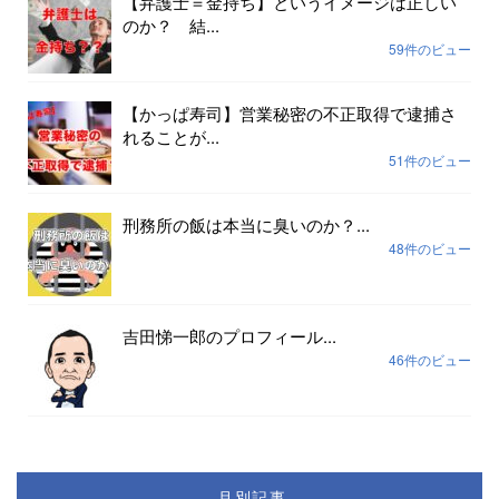
【弁護士＝金持ち】というイメージは正しい
のか？ 結...
59件のビュー
【かっぱ寿司】営業秘密の不正取得で逮捕さ
れることが...
51件のビュー
刑務所の飯は本当に臭いのか？...
48件のビュー
吉田悌一郎のプロフィール...
46件のビュー
月別記事