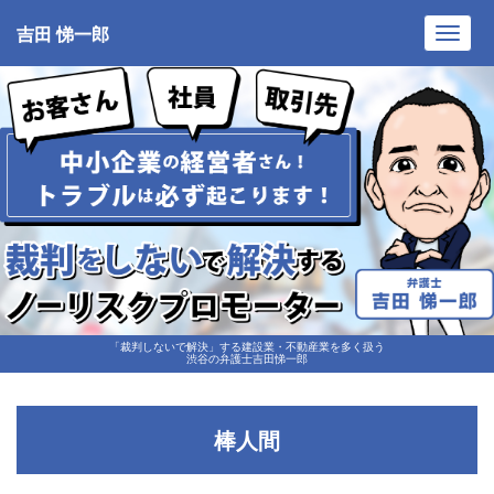
吉田 悌一郎
Toggl
navig
「裁判しないで解決」する建設業・不動産業を多く扱う
渋谷の弁護士吉田悌一郎
棒人間