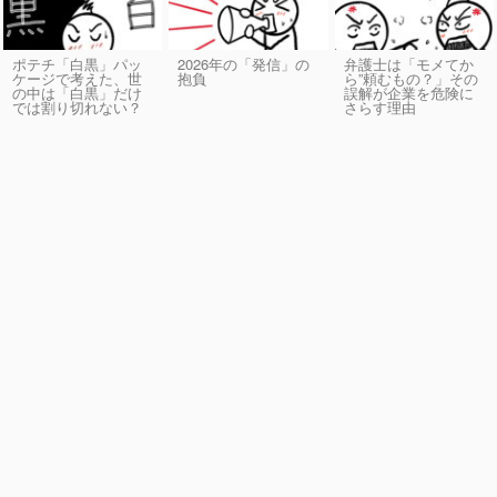
ポテチ「白黒」パッ
2026年の「発信」の
弁護士は「モメてか
ケージで考えた、世
抱負
ら”頼むもの？」その
の中は「白黒」だけ
誤解が企業を危険に
では割り切れない？
さらす理由