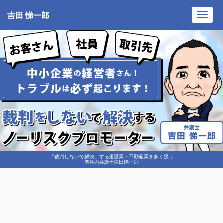
吉田 悌一郎
Toggl
navig
「裁判しないで解決」する建設業・不動産業を多く扱う
渋谷の弁護士吉田悌一郎