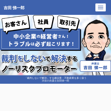
吉田 悌一郎
Toggl
navig
「裁判しないで解決」する建設業・不動産業を多く扱う
渋谷の弁護士吉田悌一郎