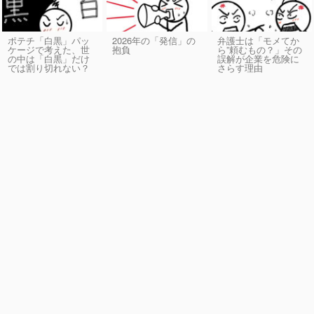
ポテチ「白黒」パッ
2026年の「発信」の
弁護士は「モメてか
ケージで考えた、世
抱負
ら”頼むもの？」その
の中は「白黒」だけ
誤解が企業を危険に
では割り切れない？
さらす理由