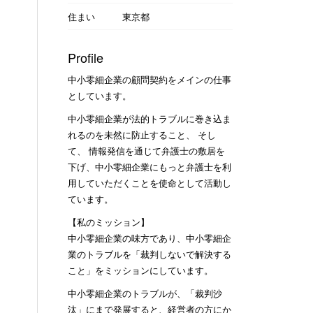
住まい
東京都
Profile
中小零細企業の顧問契約をメインの仕事
としています。
中小零細企業が法的トラブルに巻き込ま
れるのを未然に防止すること、 そし
て、 情報発信を通じて弁護士の敷居を
下げ、中小零細企業にもっと弁護士を利
用していただくことを使命として活動し
ています。
【私のミッション】
中小零細企業の味方であり、中小零細企
業のトラブルを「裁判しないで解決する
こと」をミッションにしています。
中小零細企業のトラブルが、「裁判沙
汰」にまで発展すると、経営者の方にか