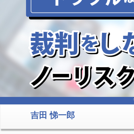
吉田 悌一郎