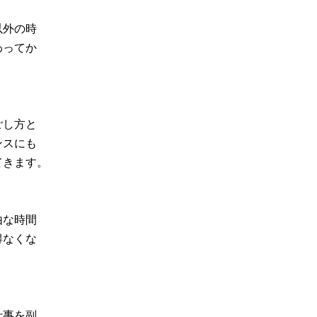
以外の時
わってか
ごし方と
ンスにも
てきます。
由な時間
得なくな
仕事を副