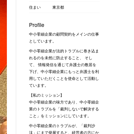
住まい
東京都
Profile
中小零細企業の顧問契約をメインの仕事
としています。
中小零細企業が法的トラブルに巻き込ま
れるのを未然に防止すること、 そし
て、 情報発信を通じて弁護士の敷居を
下げ、中小零細企業にもっと弁護士を利
用していただくことを使命として活動し
ています。
【私のミッション】
中小零細企業の味方であり、中小零細企
業のトラブルを「裁判しないで解決する
こと」をミッションにしています。
中小零細企業のトラブルが、「裁判沙
汰」にまで発展すると、経営者の方にか