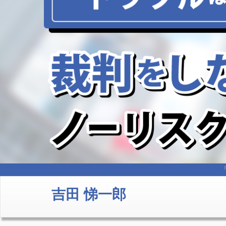
吉田 悌一郎