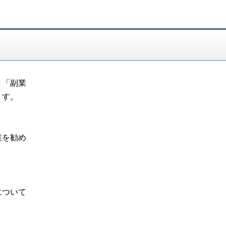
、「副業
ます。
業を勧め
について