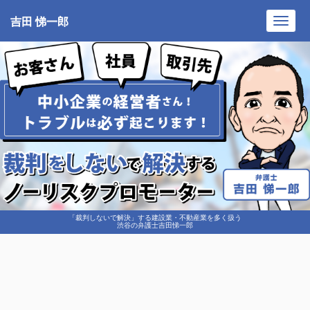
吉田 悌一郎
Toggl
navig
「裁判しないで解決」する建設業・不動産業を多く扱う
渋谷の弁護士吉田悌一郎