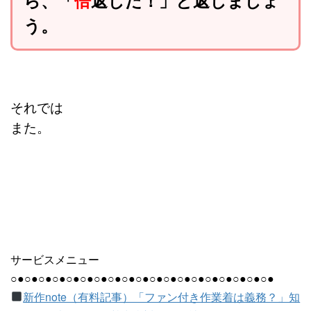
う。
それでは
また。
サービスメニュー
○●○●○●○●○●○●○●○●○●○●○●○●○●○●○●○●○●○●○●
新作note（有料記事）「ファン付き作業着は義務？」知