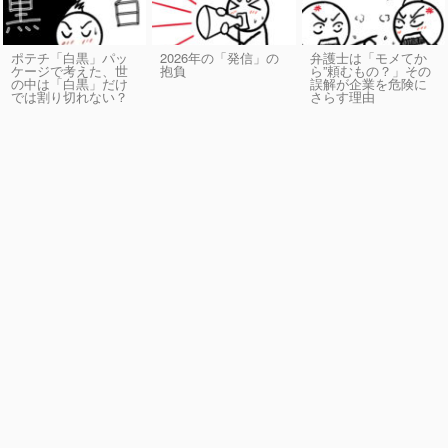
ポテチ「白黒」パッ
2026年の「発信」の
弁護士は「モメてか
ケージで考えた、世
抱負
ら”頼むもの？」その
の中は「白黒」だけ
誤解が企業を危険に
では割り切れない？
さらす理由