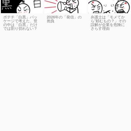
ポテチ「白黒」パッ
2026年の「発信」の
弁護士は「モメてか
ケージで考えた、世
抱負
ら”頼むもの？」その
の中は「白黒」だけ
誤解が企業を危険に
では割り切れない？
さらす理由