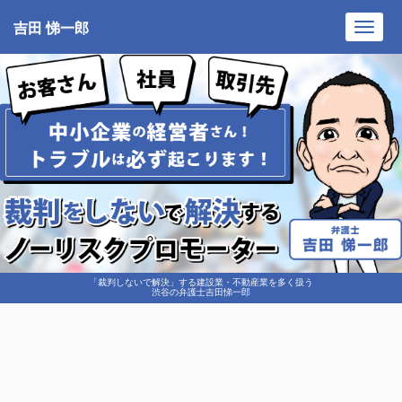
吉田 悌一郎
Toggl
navig
「裁判しないで解決」する建設業・不動産業を多く扱う
渋谷の弁護士吉田悌一郎