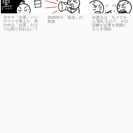
ポテチ「白黒」パッ
2026年の「発信」の
弁護士は「モメてか
ケージで考えた、世
抱負
ら”頼むもの？」その
の中は「白黒」だけ
誤解が企業を危険に
では割り切れない？
さらす理由