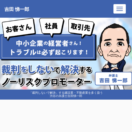
吉田 悌一郎
Toggl
navig
「裁判しないで解決」する建設業・不動産業を多く扱う
渋谷の弁護士吉田悌一郎