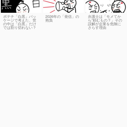
ポテチ「白黒」パッ
2026年の「発信」の
弁護士は「モメてか
ケージで考えた、世
抱負
ら”頼むもの？」その
の中は「白黒」だけ
誤解が企業を危険に
では割り切れない？
さらす理由