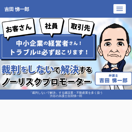
吉田 悌一郎
Toggl
navig
「裁判しないで解決」する建設業・不動産業を多く扱う
渋谷の弁護士吉田悌一郎