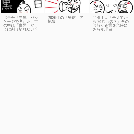
ポテチ「白黒」パッ
2026年の「発信」の
弁護士は「モメてか
ケージで考えた、世
抱負
ら”頼むもの？」その
の中は「白黒」だけ
誤解が企業を危険に
では割り切れない？
さらす理由