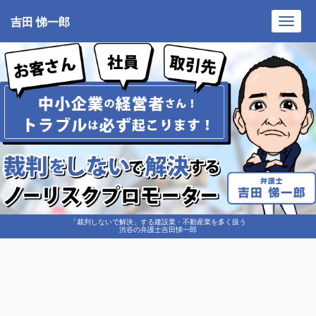
吉田 悌一郎
Toggl
navig
「裁判しないで解決」する建設業・不動産業を多く扱う
渋谷の弁護士吉田悌一郎