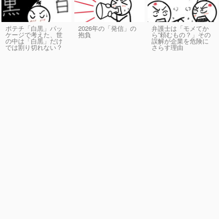
ポテチ「白黒」パッ
2026年の「発信」の
弁護士は「モメてか
ケージで考えた、世
抱負
ら”頼むもの？」その
の中は「白黒」だけ
誤解が企業を危険に
では割り切れない？
さらす理由