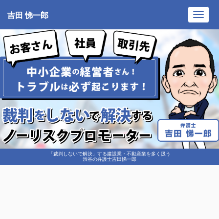
吉田 悌一郎
Toggl
navig
「裁判しないで解決」する建設業・不動産業を多く扱う
渋谷の弁護士吉田悌一郎