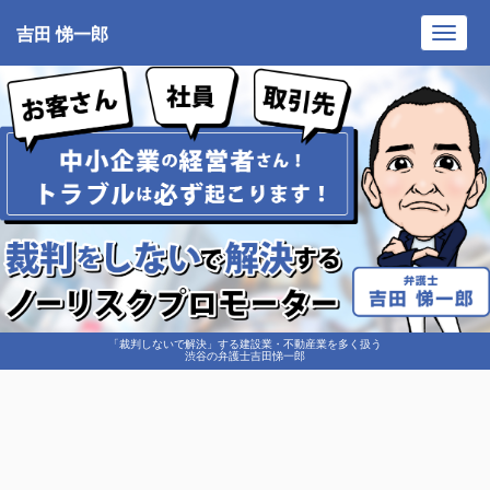
吉田 悌一郎
Toggl
navig
「裁判しないで解決」する建設業・不動産業を多く扱う
渋谷の弁護士吉田悌一郎