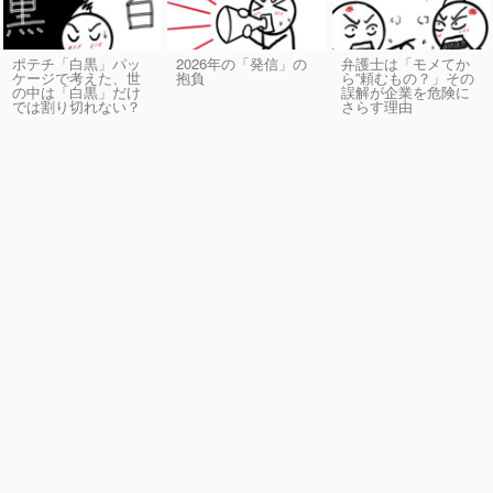
ポテチ「白黒」パッ
2026年の「発信」の
弁護士は「モメてか
ケージで考えた、世
抱負
ら”頼むもの？」その
の中は「白黒」だけ
誤解が企業を危険に
では割り切れない？
さらす理由