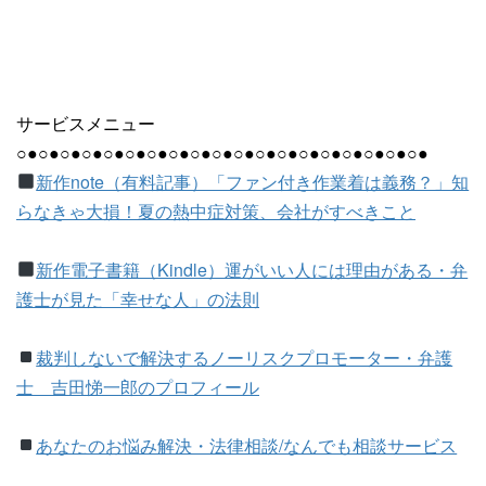
サービスメニュー
○●○●○●○●○●○●○●○●○●○●○●○●○●○●○●○●○●○●○●
新作note（有料記事）「ファン付き作業着は義務？」知
らなきゃ大損！夏の熱中症対策、会社がすべきこと
新作電子書籍（Kindle）運がいい人には理由がある・弁
護士が見た「幸せな人」の法則
裁判しないで解決するノーリスクプロモーター・弁護
士 吉田悌一郎のプロフィール
あなたのお悩み解決・法律相談/なんでも相談サービス