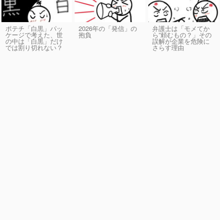
ポテチ「白黒」パッ
2026年の「発信」の
弁護士は「モメてか
ケージで考えた、世
抱負
ら”頼むもの？」その
の中は「白黒」だけ
誤解が企業を危険に
では割り切れない？
さらす理由