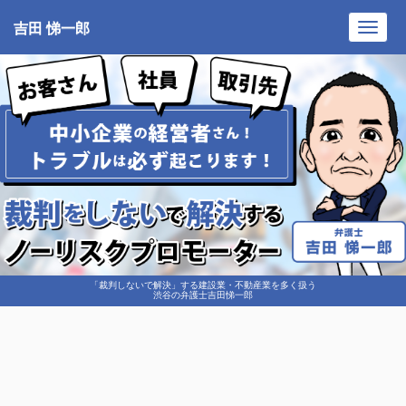
吉田 悌一郎
Toggl
navig
「裁判しないで解決」する建設業・不動産業を多く扱う
渋谷の弁護士吉田悌一郎