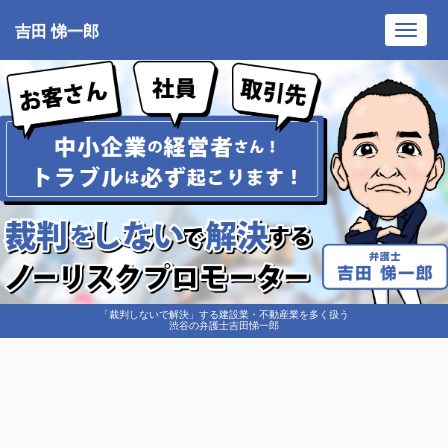
吉田 悌一郎
Toggl
navig
「裁判しないで解決」する建設業・不動産業を多く扱う
渋谷の弁護士吉田悌一郎