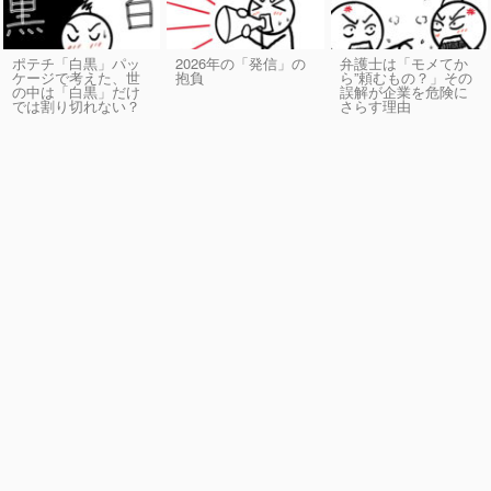
ポテチ「白黒」パッ
2026年の「発信」の
弁護士は「モメてか
ケージで考えた、世
抱負
ら”頼むもの？」その
の中は「白黒」だけ
誤解が企業を危険に
では割り切れない？
さらす理由