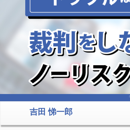
吉田 悌一郎