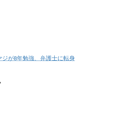
ヤジが8年勉強、弁護士に転身
？