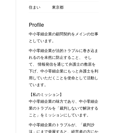
住まい
東京都
Profile
中小零細企業の顧問契約をメインの仕事
としています。
中小零細企業が法的トラブルに巻き込ま
れるのを未然に防止すること、 そし
て、 情報発信を通じて弁護士の敷居を
下げ、中小零細企業にもっと弁護士を利
用していただくことを使命として活動し
ています。
【私のミッション】
中小零細企業の味方であり、中小零細企
業のトラブルを「裁判しないで解決する
こと」をミッションにしています。
中小零細企業のトラブルが、「裁判沙
汰」にまで発展すると、経営者の方にか