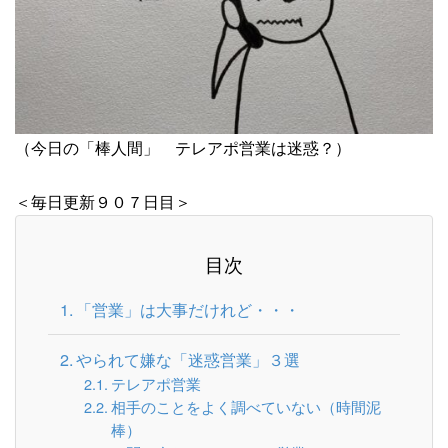
（今日の「棒人間」 テレアポ営業は迷惑？）
＜毎日更新９０７日目＞
目次
「営業」は大事だけれど・・・
やられて嫌な「迷惑営業」３選
テレアポ営業
相手のことをよく調べていない（時間泥
棒）