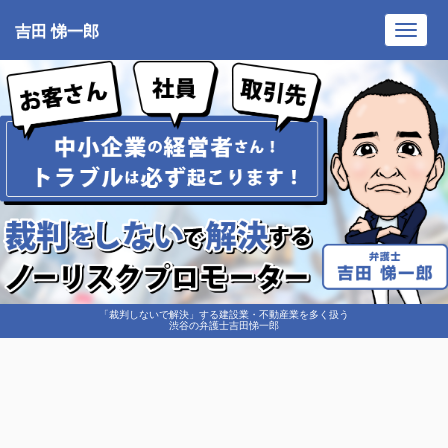
吉田 悌一郎
Toggl
navig
「裁判しないで解決」する建設業・不動産業を多く扱う
渋谷の弁護士吉田悌一郎