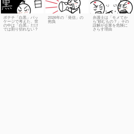
ポテチ「白黒」パッ
2026年の「発信」の
弁護士は「モメてか
ケージで考えた、世
抱負
ら”頼むもの？」その
の中は「白黒」だけ
誤解が企業を危険に
では割り切れない？
さらす理由