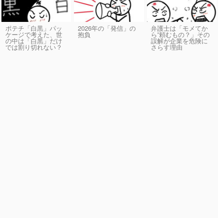
ポテチ「白黒」パッ
2026年の「発信」の
弁護士は「モメてか
ケージで考えた、世
抱負
ら”頼むもの？」その
の中は「白黒」だけ
誤解が企業を危険に
では割り切れない？
さらす理由