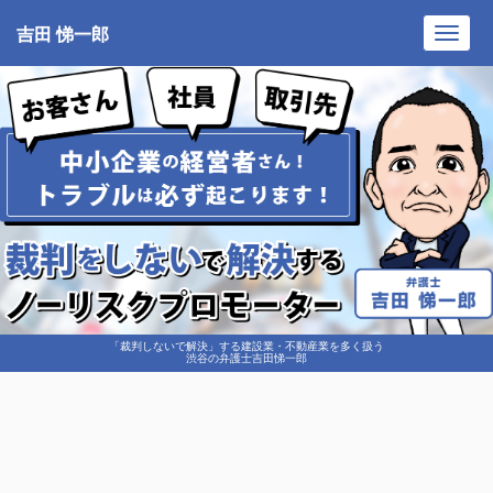
吉田 悌一郎
Toggl
navig
「裁判しないで解決」する建設業・不動産業を多く扱う
渋谷の弁護士吉田悌一郎