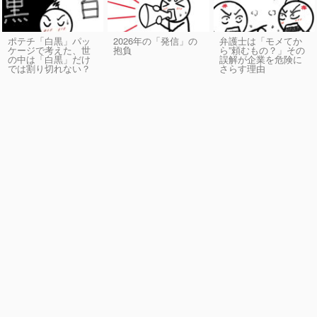
ポテチ「白黒」パッ
2026年の「発信」の
弁護士は「モメてか
ケージで考えた、世
抱負
ら”頼むもの？」その
の中は「白黒」だけ
誤解が企業を危険に
では割り切れない？
さらす理由