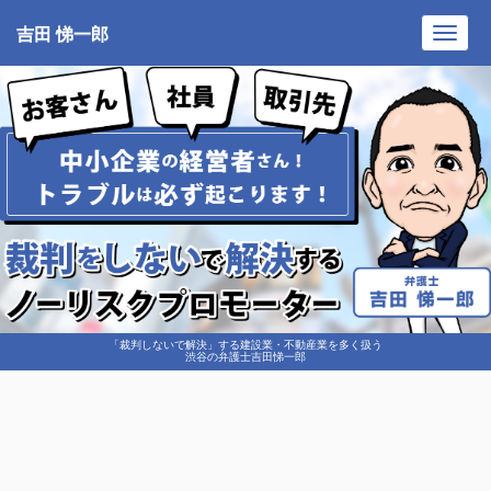
吉田 悌一郎
Toggl
navig
「裁判しないで解決」する建設業・不動産業を多く扱う
渋谷の弁護士吉田悌一郎