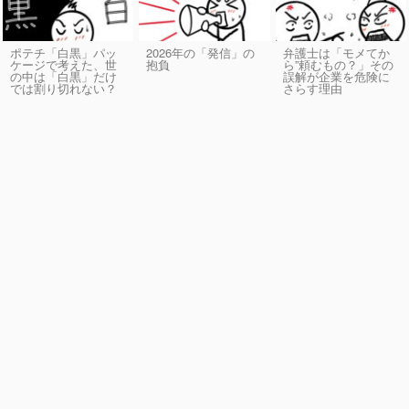
ポテチ「白黒」パッ
2026年の「発信」の
弁護士は「モメてか
ケージで考えた、世
抱負
ら”頼むもの？」その
の中は「白黒」だけ
誤解が企業を危険に
では割り切れない？
さらす理由