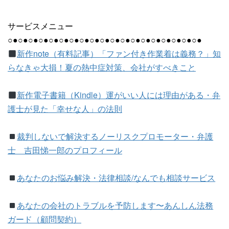
サービスメニュー
○●○●○●○●○●○●○●○●○●○●○●○●○●○●○●○●○●○●○●
新作note（有料記事）「ファン付き作業着は義務？」知
らなきゃ大損！夏の熱中症対策、会社がすべきこと
新作電子書籍（Kindle）運がいい人には理由がある・弁
護士が見た「幸せな人」の法則
裁判しないで解決するノーリスクプロモーター・弁護
士 吉田悌一郎のプロフィール
あなたのお悩み解決・法律相談/なんでも相談サービス
あなたの会社のトラブルを予防します〜あんしん法務
ガード（顧問契約）