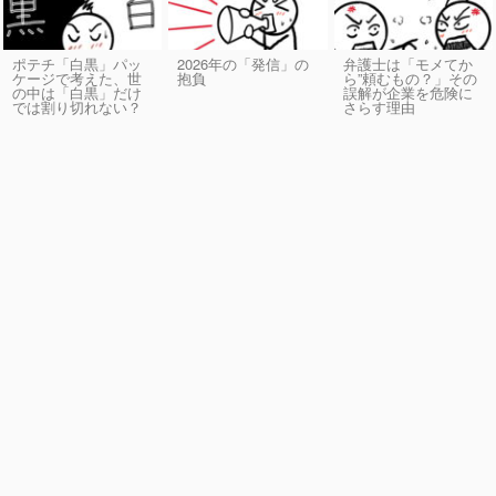
ポテチ「白黒」パッ
2026年の「発信」の
弁護士は「モメてか
ケージで考えた、世
抱負
ら”頼むもの？」その
の中は「白黒」だけ
誤解が企業を危険に
では割り切れない？
さらす理由