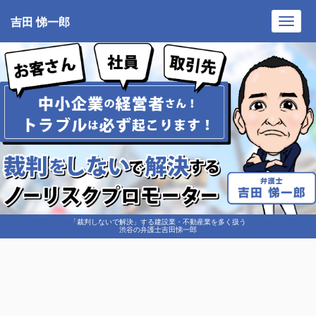
吉田 悌一郎
Toggl
navig
「裁判しないで解決」する建設業・不動産業を多く扱う
渋谷の弁護士吉田悌一郎