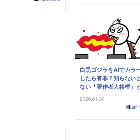
白黒ゴジラをAIでカラ
したら有罪？知らない
ない「著作者人格権」
2026.01.30
知的