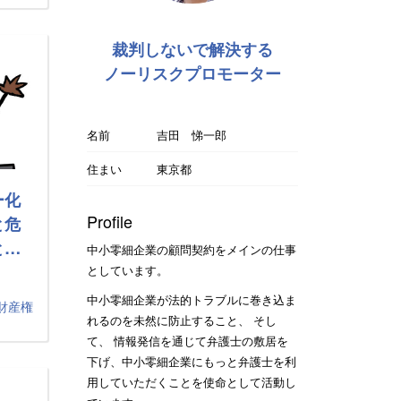
裁判しないで解決する
ノーリスクプロモーター
名前
吉田 悌一郎
住まい
東京都
ー化
Profile
と危
と…
中小零細企業の顧問契約をメインの仕事
としています。
中小零細企業が法的トラブルに巻き込ま
財産権
れるのを未然に防止すること、 そし
て、 情報発信を通じて弁護士の敷居を
下げ、中小零細企業にもっと弁護士を利
用していただくことを使命として活動し