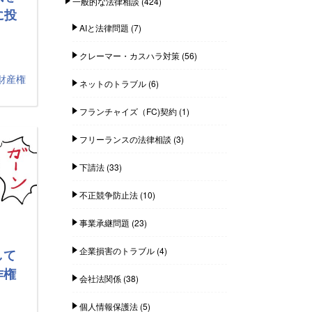
一般的な法律相談
(424)
に投
AIと法律問題
(7)
クレーマー・カスハラ対策
(56)
財産権
ネットのトラブル
(6)
フランチャイズ（FC)契約
(1)
フリーランスの法律相談
(3)
下請法
(33)
不正競争防止法
(10)
事業承継問題
(23)
企業損害のトラブル
(4)
して
作権
会社法関係
(38)
個人情報保護法
(5)