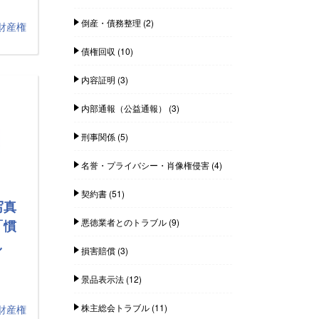
倒産・債務整理
(2)
財産権
債権回収
(10)
内容証明
(3)
内部通報（公益通報）
(3)
刑事関係
(5)
名誉・プライバシー・肖像権侵害
(4)
契約書
(51)
写真
悪徳業者とのトラブル
(9)
「慣
し
損害賠償
(3)
景品表示法
(12)
株主総会トラブル
(11)
財産権