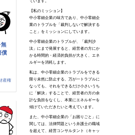
ています。
【私のミッション】
中小零細企業の味方であり、中小零細企
業のトラブルを「裁判しないで解決する
こと」をミッションにしています。
中小零細企業のトラブルが、「裁判沙
を無
汰」にまで発展すると、経営者の方にか
賠償
かる時間的・経済的負担が大きく、エネ
ルギーを消耗します。
私は、中小零細企業のトラブルをできる
限り未然に防止する、万が一トラブルに
財産権
なっても、それをできるだけ小さいうち
に「解決」することで、経営者の方の余
計な負担をなくし、本業にエネルギーを
傾けていただきたいと考えています。
また、中小零細企業の「お困りごと」に
関しては、法律問題という弁護士の職域
を超えて、経営コンサルタント（キャッ