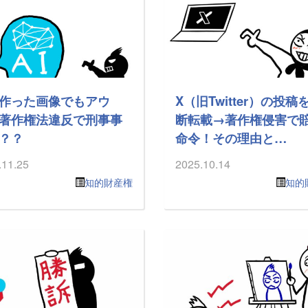
が作った画像でもアウ
X（旧Twitter）の投稿
著作権法違反で刑事事
断転載→著作権侵害で
？？
命令！その理由と…
.11.25
2025.10.14
知的財産権
知的