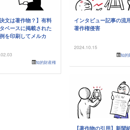
決文は著作物？】有料
インタビュー記事の流
タベースに掲載された
著作権侵害
例を印刷してメルカ
2024.10.15
.02.03
知的
知的財産権
【著作物の引用】新聞