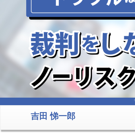
吉田 悌一郎