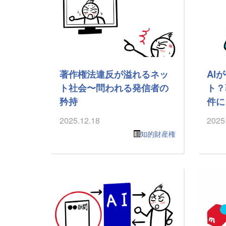
著作権法違反が溢れるネッ
AI
ト社会〜問われる発信者の
ト？
矜持
件に
2025.12.18
2025
知的財産権