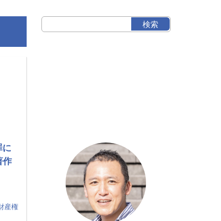
罪に
著作
財産権