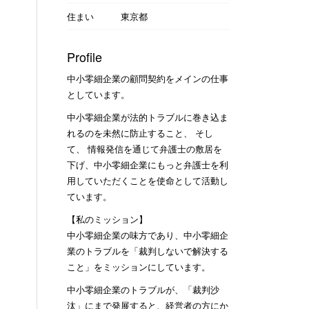
住まい
東京都
Profile
中小零細企業の顧問契約をメインの仕事
としています。
中小零細企業が法的トラブルに巻き込ま
れるのを未然に防止すること、 そし
て、 情報発信を通じて弁護士の敷居を
下げ、中小零細企業にもっと弁護士を利
用していただくことを使命として活動し
ています。
【私のミッション】
中小零細企業の味方であり、中小零細企
業のトラブルを「裁判しないで解決する
こと」をミッションにしています。
中小零細企業のトラブルが、「裁判沙
汰」にまで発展すると、経営者の方にか