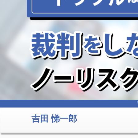
吉田 悌一郎