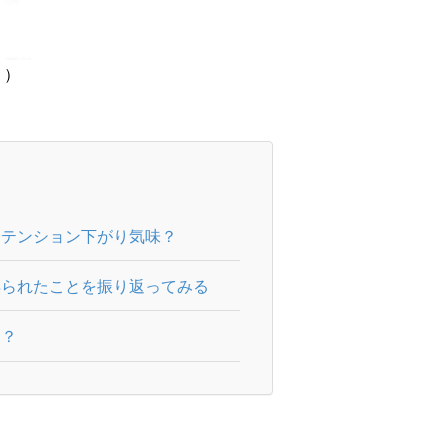
？）
てテンション下がり気味？
得られたことを振り返ってみる
リ？